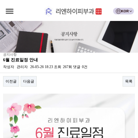
KOR
공지사항
6월 진료일정 안내
작성자
관리자
26-05-26 18:23
조회
267회
댓글
0건
이전글
다음글
목록
본문