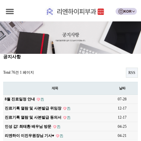
KOR
공지사항
Total 76건
1 페이지
RSS
제목
날짜
8월 진료일정 안내
07-28
진료기록 열람 및 사본발급 위임장
12-17
진료기록 열람 및 사본발급 동의서
12-17
인성 갑! 최태환 배우님 방문
04-25
리엔하이 이진우원장님 기사♥
04-21