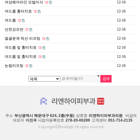
여성헤어라인 모발이식
12-16
여드름 흉터치료
12-16
여드름
12-16
선천성모반
12-16
얼굴윤곽 턱선 리프팅
12-16
여드름 및 흉터치료
12-16
여드름 및 흉터치료
12-16
눈썹리프팅
12-16
주소
부산광역시 해운대구 624, 2층(우동)
상호명
리엔하이피부과의원
비급여
대표자
이진우
사업자등록번호
278-20-00289
고객센터
051-714-2135
CopyrightⓒRienhigh All rights reserved.