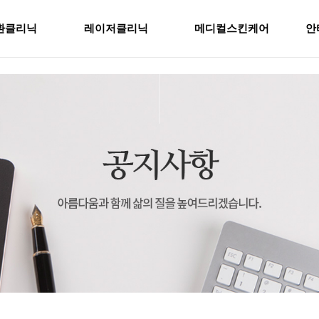
환클리닉
레이저클리닉
메디컬스킨케어
안